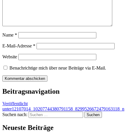
Name
*
E-Mail-Adresse
*
Website
Benachrichtige mich über neue Beiträge via E-Mail.
Beitragsnavigation
Veröffentlicht
unter
12107014_10207744380791158_8299526672479163118_n
Suchen nach:
Neueste Beiträge