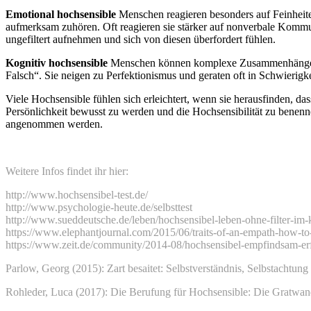
Emotional hochsensible
Menschen reagieren besonders auf Feinheite
aufmerksam zuhören. Oft reagieren sie stärker auf nonverbale Kommun
ungefiltert aufnehmen und sich von diesen überfordert fühlen.
Kognitiv hochsensible
Menschen können komplexe Zusammenhänge bes
Falsch“. Sie neigen zu Perfektionismus und geraten oft in Schwierig
Viele Hochsensible fühlen sich erleichtert, wenn sie herausfinden, da
Persönlichkeit bewusst zu werden und die Hochsensibilität zu benenne
angenommen werden.
Weitere Infos findet ihr hier:
http://www.hochsensibel-test.de/
http://www.psychologie-heute.de/selbsttest
http://www.sueddeutsche.de/leben/hochsensibel-leben-ohne-filter-im
https://www.elephantjournal.com/2015/06/traits-of-an-empath-how-to
https://www.zeit.de/community/2014-08/hochsensibel-empfindsam-er
Parlow, Georg (2015): Zart besaitet: Selbstverständnis, Selbstachtung
Rohleder, Luca (2017): Die Berufung für Hochsensible: Die Gratwan