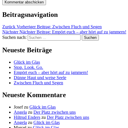
Beitragsnavigation
Zurück
Vorheriger Beitrag:
Zwischen Fluch und Segen
Nächster
Nächster Beitrag:
Empört euch – aber hört auf zu jammern!
Suchen nach:
Neueste Beiträge
Glück im Glas
Stop. Look. Go.
Empört euch – aber hört auf zu jammern!
Dünne Haut und weise Seele
Zwischen Fluch und Segen
Neueste Kommentare
Josef
zu
Glück im Glas
Angela
zu
Der Platz zwischen uns
Hiltrud Enders
zu
Der Platz zwischen uns
Angela
zu
Glück im Glas
Marcel
zu
Glück im Glas