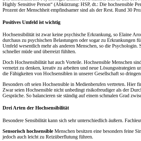
Highly Sensitive Person“ (Abkürzung: HSP, dt.: Die hochsensible Pe
Prozent der Menschheit empfindsamer sind als der Rest. Rund 30 Prozen
Positives Umfeld ist wichtig
Hochsensibilität ist zwar keine psychische Erkrankung, so Elaine A
durchaus zu psychischen Belastungen oder sogar zu Erkrankungen füh
Umfeld wesentlich mehr als anderen Menschen, so die Psychologin. So 
schneller müde und überreizt fühlten.
Doch Hochsensibilität hat auch Vorteile. Hochsensible Menschen sind
vernetzt zu denken, kreativ zu arbeiten und neue Lösungsstrategien un
die Fähigkeiten von Hochsensiblen in unserer Gesellschaft so dringe
Besonders oft seien Hochsensible in Medienberufen vertreten. Hier 
Zwar seien Hochsensible nicht unbedingt risikofreudiger als der Durch
Gespräche. So balancieren sie ständig auf einem schmalen Grad zwi
Drei Arten der Hochsensibilität
Besondere Sensibilität kann sich sehr unterschiedlich äußern. Fachle
Sensorisch hochsensible
Menschen besitzen eine besonders feine S
jedoch auch leicht zu Reizüberflutung führen.