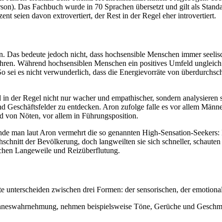
rson). Das Fachbuch wurde in 70 Sprachen übersetzt und gilt als Stan
t seien davon extrovertiert, der Rest in der Regel eher introvertiert.
ron. Das bedeute jedoch nicht, dass hochsensible Menschen immer seel
ren. Während hochsensiblen Menschen ein positives Umfeld ungleich be
sei es nicht verwunderlich, dass die Energievorräte von überdurchschni
 in der Regel nicht nur wacher und empathischer, sondern analysieren 
d Geschäftsfelder zu entdecken. Aron zufolge falle es vor allem Männer
nd von Nöten, vor allem in Führungsposition.
finde man laut Aron vermehrt die so genannten High-Sensation-Seekers
schnitt der Bevölkerung, doch langweilten sie sich schneller, schauten
schen Langeweile und Reizüberflutung.
ute unterscheiden zwischen drei Formen: der sensorischen, der emotional
inneswahrnehmung, nehmen beispielsweise Töne, Gerüche und Geschmac