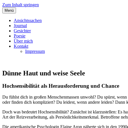
Zum Inhalt springen
Menü
Angelas Ansichtssachen
Ansichtssachen
Journal
Gesichter
Poesie
Über mich
Kontakt
Impressum
Dünne Haut und weise Seele
Hochsensibilität als Herausforderung und Chance
Du fühlst dich in großen Menschenmassen unwohl? Du spürst, wenn d
oder finden dich kompliziert? Du leidest, wenn andere leiden? Dann kö
Doch was bedeutet Hochsensibilität? Zunächst ist klarzustellen: Es h
Art der Reizverarbeitung, als Persönlichkeitsmerkmal. Betroffene neh
Die amerikanische Psychologin Elaine Aron näherte sich in den 1990e