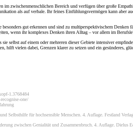
n im zwischenmenschlichen Bereich und verfügen über große Empathie. 
ikation als auf verbale. Ihr feines Einfühlungsvermögen kann aber au
onders gut erkennen und sind zu multiperspektivischem Denken fähig
keiten, wenn ihr komplexes Denken ihren Alltag – vor allem im Berufsle
ss sie selbst auf einem oder mehreren dieser Gebiete intensiver empfind
n, hilft vielen dabei, Grenzen klarer zu setzen und ein gesünderes, gl
-kopf-1.3768484
-recognise-one/
fahrung
 und Selbsthilfe für hochsensible Menschen. 4. Auflage. Festland Verlag
derung zwischen Genialität und Zusammenbruch. 4. Auflage. Dielus Ed