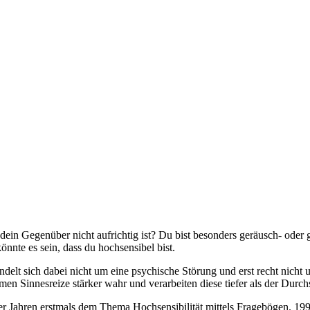
ein Gegenüber nicht aufrichtig ist? Du bist besonders geräusch- ode
nnte es sein, dass du hochsensibel bist.
andelt sich dabei nicht um eine psychische Störung und erst recht nic
men Sinnesreize stärker wahr und verarbeiten diese tiefer als der Durch
r Jahren erstmals dem Thema Hochsensibilität mittels Fragebögen. 199